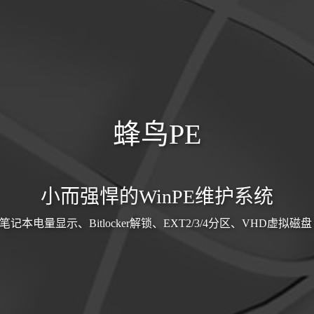
蜂鸟PE
小而强悍的WinPE维护系统
记本电量显示、Bitlocker解锁、EXT2/3/4分区、VHD虚拟磁